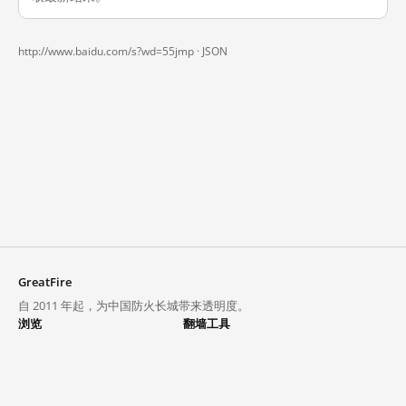
http://www.baidu.com/s?wd=55jmp ·
JSON
GreatFire
自 2011 年起，为中国防火长城带来透明度。
浏览
翻墙工具
封锁列表
VPN 与代理
探索
翻墙中心
趋势
GreatFireVPN
热门网站在中国大陆的访问状况