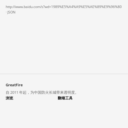
http://www.baidu.com/s?wd=1989%E5%A4%A9%E5%AE%89%E9%96%80
·
JSON
GreatFire
自 2011 年起，为中国防火长城带来透明度。
浏览
翻墙工具
封锁列表
VPN 与代理
探索
翻墙中心
趋势
GreatFireVPN
热门网站在中国大陆的访问状况