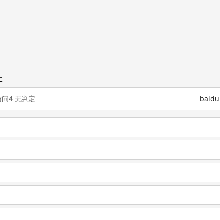
址
访问
4
无判定
baid