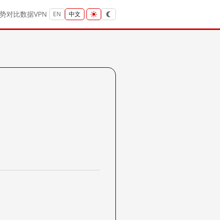
势
对比
数据
VPN
EN
中文
？