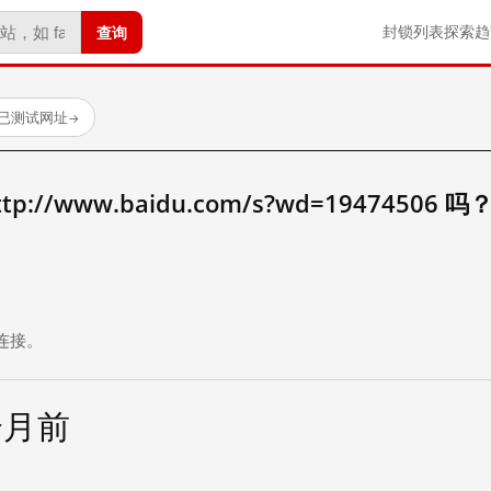
查询
封锁列表
探索
趋
 个已测试网址
→
//www.baidu.com/s?wd=19474506 吗
。
连接。
个月前
试