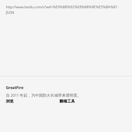
http://www.baidu.com/s?wd=%E9%BB%92%E8%88%9E%E5%BA%81 ·
JSON
GreatFire
自 2011 年起，为中国防火长城带来透明度。
浏览
翻墙工具
封锁列表
VPN 与代理
探索
翻墙中心
趋势
GreatFireVPN
热门网站在中国大陆的访问状况