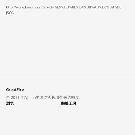
http://www.baidu.com/s?wd=%E9%BB%8E%E4%B8%AD%E8%B9%B0 ·
JSON
GreatFire
自 2011 年起，为中国防火长城带来透明度。
浏览
翻墙工具
封锁列表
VPN 与代理
探索
翻墙中心
趋势
GreatFireVPN
热门网站在中国大陆的访问状况