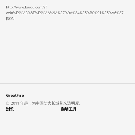
http://www.baidu.com/s?
wd=%E9%A3%8E%E9%AA%9A%E7%9A%84%E5%B0%91%E5%A6%87 ·
JSON
GreatFire
自 2011 年起，为中国防火长城带来透明度。
浏览
翻墙工具
封锁列表
VPN 与代理
探索
翻墙中心
趋势
GreatFireVPN