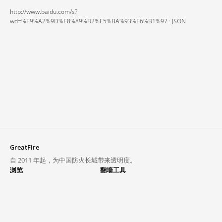
http://www.baidu.com/s?
wd=%E9%A2%9D%E8%89%B2%E5%BA%93%E6%B1%97 ·
JSON
GreatFire
自 2011 年起，为中国防火长城带来透明度。
浏览
翻墙工具
封锁列表
VPN 与代理
探索
翻墙中心
趋势
GreatFireVPN
热门网站在中国大陆的访问状况