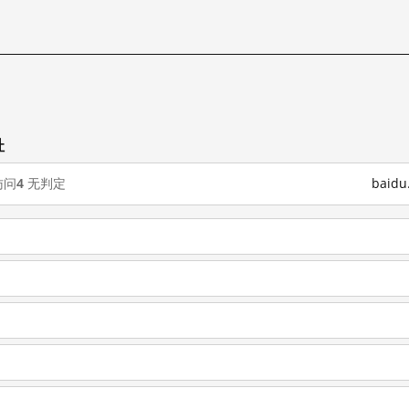
址
访问
4
无判定
baid