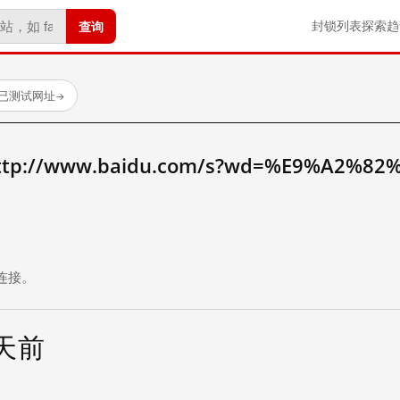
查询
封锁列表
探索
趋
 个已测试网址
→
://www.baidu.com/s?wd=%E9%A2%82
。
连接。
 天前
试