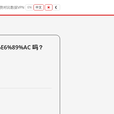
势
对比
数据
VPN
EN
中文
%E6%89%AC 吗？