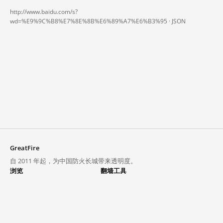
http://www.baidu.com/s?
wd=%E9%9C%B8%E7%8E%8B%E6%89%A7%E6%B3%95 ·
JSON
GreatFire
自 2011 年起，为中国防火长城带来透明度。
浏览
翻墙工具
封锁列表
VPN 与代理
探索
翻墙中心
趋势
GreatFireVPN
热门网站在中国大陆的访问状况