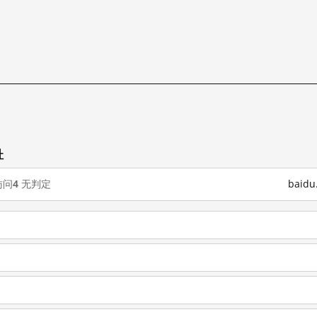
址
访问
4
无判定
baid