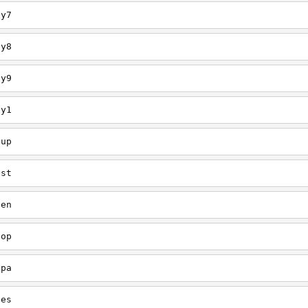
ey7
ey8
ey9
ey1
oup
est
een
oop
upa
oes