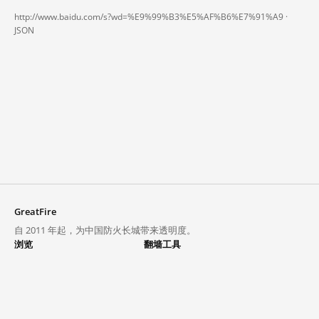
http://www.baidu.com/s?wd=%E9%99%B3%E5%AF%B6%E7%91%A9 ·
JSON
GreatFire
自 2011 年起，为中国防火长城带来透明度。
浏览
翻墙工具
封锁列表
VPN 与代理
探索
翻墙中心
趋势
GreatFireVPN
热门网站在中国大陆的访问状况