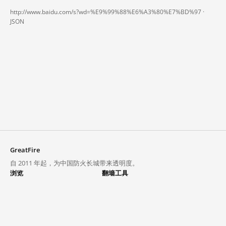
http://www.baidu.com/s?wd=%E9%99%88%E6%A3%80%E7%BD%97 ·
JSON
GreatFire
自 2011 年起，为中国防火长城带来透明度。
浏览
翻墙工具
封锁列表
VPN 与代理
探索
翻墙中心
趋势
GreatFireVPN
热门网站在中国大陆的访问状况