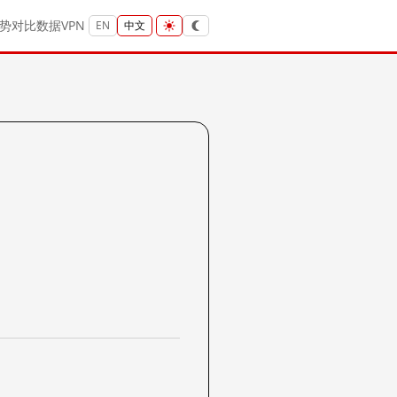
势
对比
数据
VPN
EN
中文