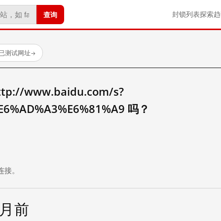
查询
封锁列表
探索
趋
 个已测试网址
→
//www.baidu.com/s?
E6%AD%A3%E6%81%A9 吗？
。
连接。
个月前