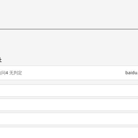
址
访问
4
无判定
baid