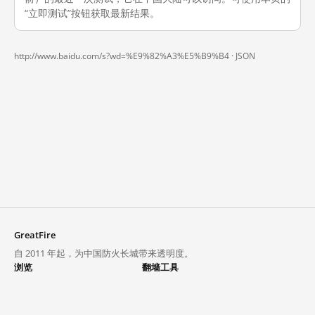
“立即测试”按钮获取最新结果。
http://www.baidu.com/s?wd=%E9%82%A3%E5%B9%B4 ·
JSON
GreatFire
自 2011 年起，为中国防火长城带来透明度。
浏览
翻墙工具
封锁列表
VPN 与代理
探索
翻墙中心
趋势
GreatFireVPN