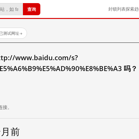
查询
封锁列表
探索
趋
 个已测试网址
→
//www.baidu.com/s?
E5%A6%B9%E5%AD%90%E8%BE%A3 吗？
。
连接。
个月前