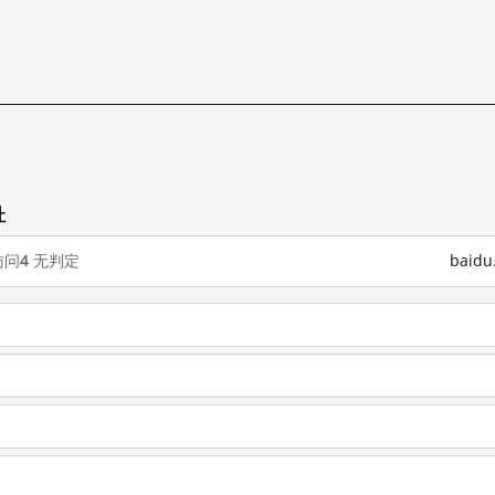
试
址
访问
4
无判定
baid