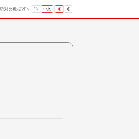
势
对比
数据
VPN
EN
中文