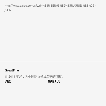
http://www.baidu.com/s?wd=%E8%BE%93%E5%85%A5%E6%B3%95 ·
JSON
GreatFire
自 2011 年起，为中国防火长城带来透明度。
浏览
翻墙工具
封锁列表
VPN 与代理
探索
翻墙中心
趋势
GreatFireVPN
热门网站在中国大陆的访问状况