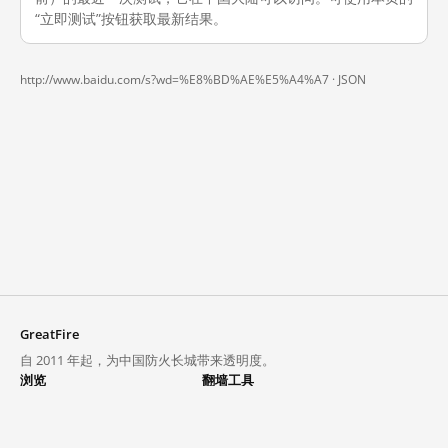
“立即测试”按钮获取最新结果。
http://www.baidu.com/s?wd=%E8%BD%AE%E5%A4%A7 ·
JSON
GreatFire
自 2011 年起，为中国防火长城带来透明度。
浏览
翻墙工具
封锁列表
VPN 与代理
探索
翻墙中心
趋势
GreatFireVPN