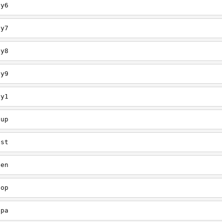
ey6
ey7
ey8
ey9
ey1
oup
est
een
oop
upa