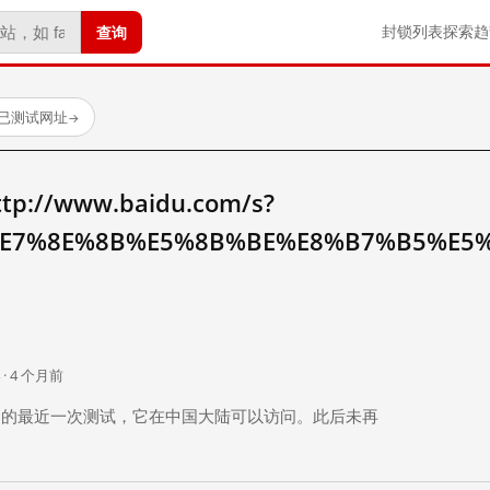
查询
封锁列表
探索
趋
 个已测试网址
→
//www.baidu.com/s?
E7%8E%8B%E5%8B%BE%E8%B7%B5%E5
。
 · 4 个月前
 个月前）的最近一次测试，它在中国大陆可以访问。此后未再