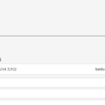
址
访问
4
无判定
baid