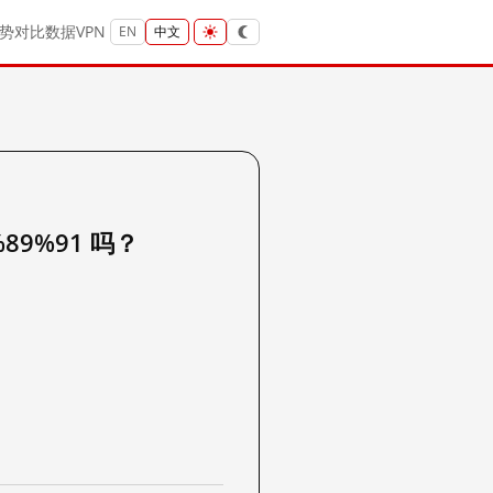
势
对比
数据
VPN
EN
中文
%89%91 吗？