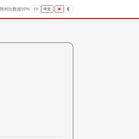
势
对比
数据
VPN
EN
中文