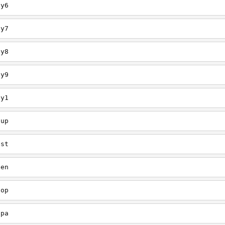
ey6
ey7
ey8
ey9
ey1
oup
est
een
oop
upa