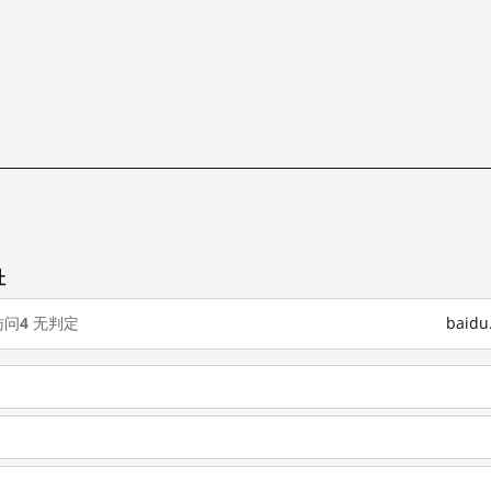
址
访问
4
无判定
baid