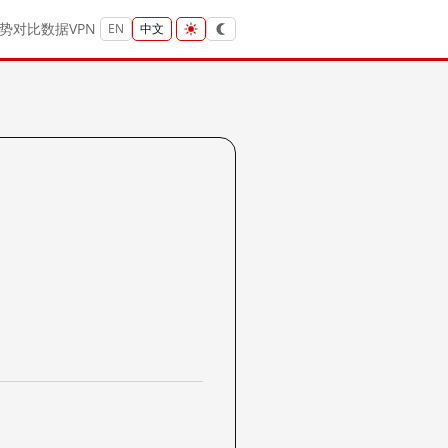
势
对比
数据
VPN
EN
中文