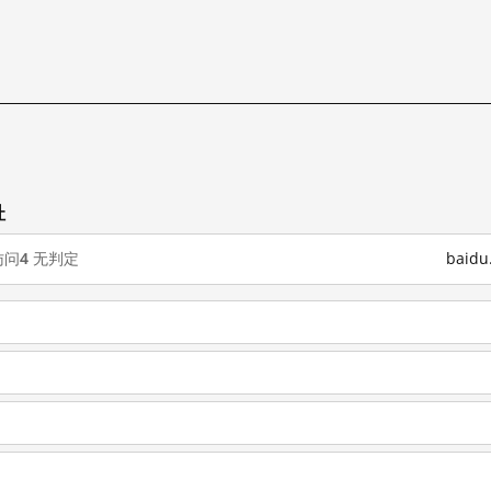
址
访问
4
无判定
baid