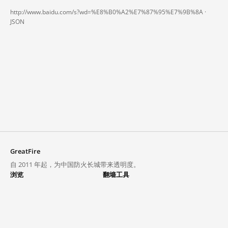
http://www.baidu.com/s?wd=%E8%B0%A2%E7%87%95%E7%9B%8A ·
JSON
GreatFire
自 2011 年起，为中国防火长城带来透明度。
浏览
翻墙工具
封锁列表
VPN 与代理
探索
翻墙中心
趋势
GreatFireVPN
热门网站在中国大陆的访问状况