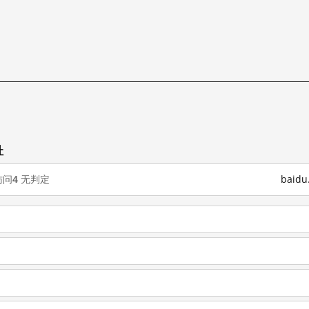
址
访问
4
无判定
baid