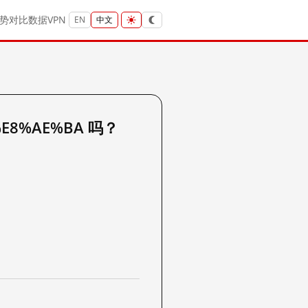
势
对比
数据
VPN
EN
中文
%E8%AE%BA 吗？