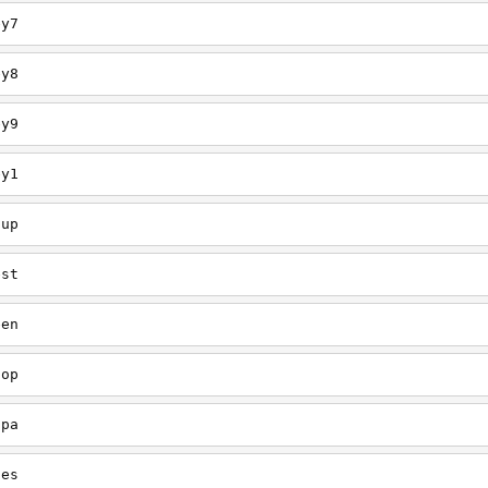
ey7
ey8
ey9
ey1
oup
est
een
oop
upa
oes