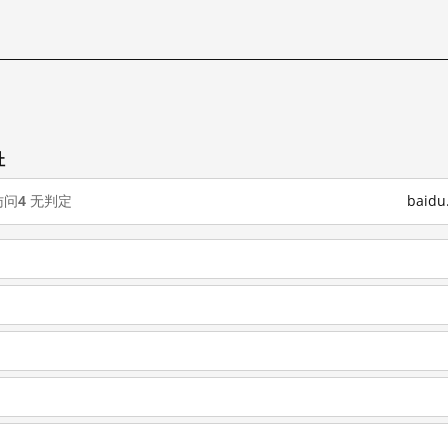
址
访问
4
无判定
baid