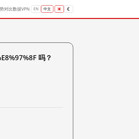
势
对比
数据
VPN
EN
中文
%E8%97%8F 吗？