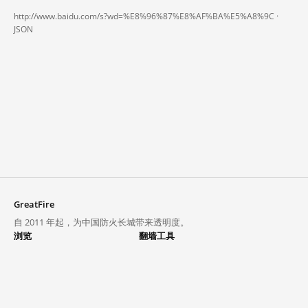
http://www.baidu.com/s?wd=%E8%96%87%E8%AF%BA%E5%A8%9C ·
JSON
GreatFire
自 2011 年起，为中国防火长城带来透明度。
浏览
翻墙工具
封锁列表
VPN 与代理
探索
翻墙中心
趋势
GreatFireVPN
热门网站在中国大陆的访问状况