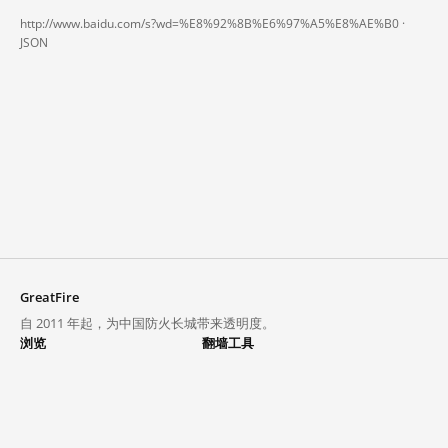
http://www.baidu.com/s?wd=%E8%92%8B%E6%97%A5%E8%AE%B0 ·
JSON
GreatFire
自 2011 年起，为中国防火长城带来透明度。
浏览
翻墙工具
封锁列表
VPN 与代理
探索
翻墙中心
趋势
GreatFireVPN
热门网站在中国大陆的访问状况