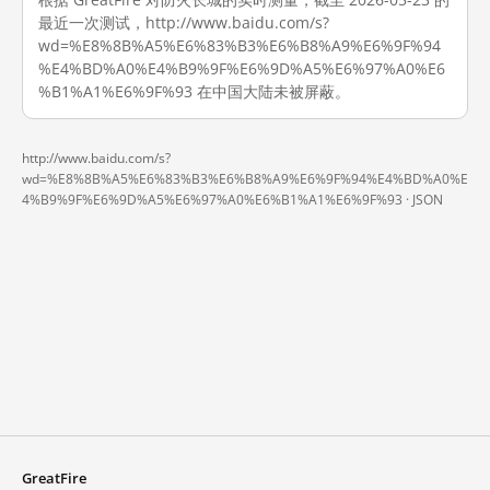
最近一次测试，http://www.baidu.com/s?
wd=%E8%8B%A5%E6%83%B3%E6%B8%A9%E6%9F%94
%E4%BD%A0%E4%B9%9F%E6%9D%A5%E6%97%A0%E6
%B1%A1%E6%9F%93 在中国大陆未被屏蔽。
http://www.baidu.com/s?
wd=%E8%8B%A5%E6%83%B3%E6%B8%A9%E6%9F%94%E4%BD%A0%E
4%B9%9F%E6%9D%A5%E6%97%A0%E6%B1%A1%E6%9F%93 ·
JSON
GreatFire