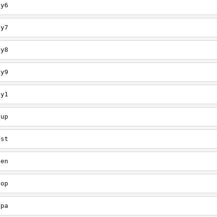
ey6
ey7
ey8
ey9
ey1
oup
est
een
oop
upa