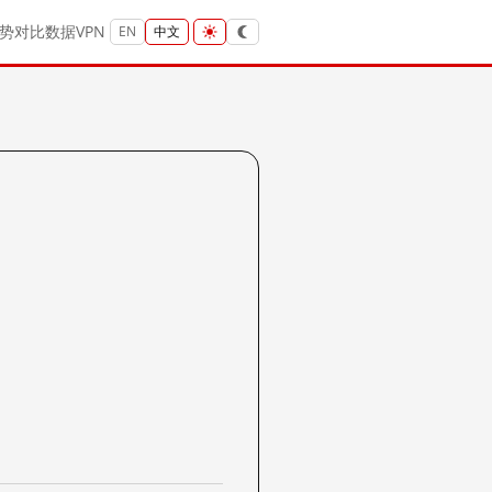
势
对比
数据
VPN
EN
中文