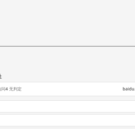
址
访问
4
无判定
baid