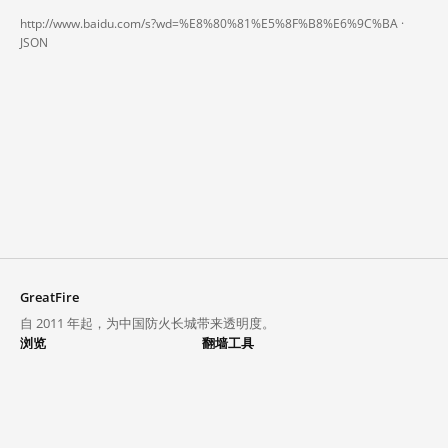
http://www.baidu.com/s?wd=%E8%80%81%E5%8F%B8%E6%9C%BA ·
JSON
GreatFire
自 2011 年起，为中国防火长城带来透明度。
浏览
翻墙工具
封锁列表
VPN 与代理
探索
翻墙中心
趋势
GreatFireVPN
热门网站在中国大陆的访问状况