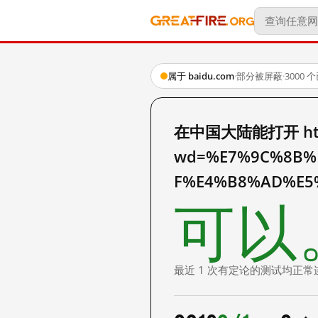
属于 baidu.com
·
部分被屏蔽
·
3000
在中国大陆能打开 http:
wd=%E7%9C%8B%
F%E4%B8%AD%E
可以
最近 1 次有定论的测试均正常