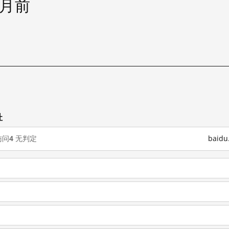
个月前
址
访问
4
无判定
baid