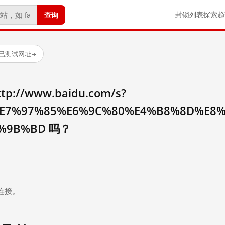
查询
封锁列表
探索
趋
 个已测试网址
→
//www.baidu.com/s?
E7%97%85%E6%9C%80%E4%B8%8D%E8
5%9B%BD 吗？
。
连接。