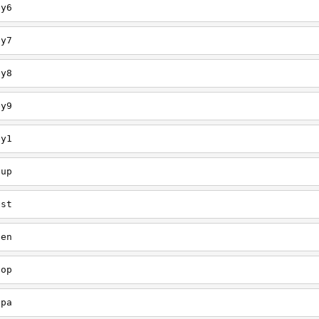
ey6
ey7
ey8
ey9
ey1
oup
est
een
oop
upa