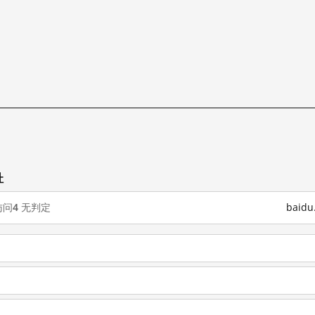
址
访问
4
无判定
baid