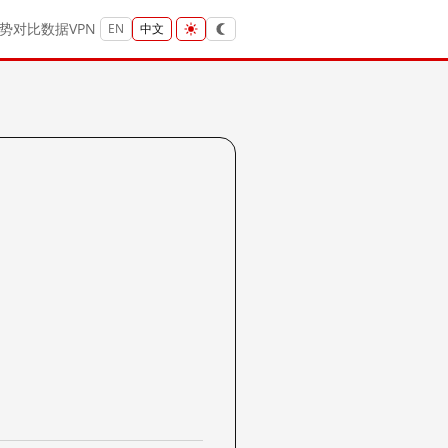
势
对比
数据
VPN
EN
中文