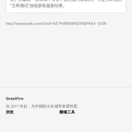
“立即测试”按钮获取最新结果。
http://www.baidu.com/s?wd=%E7%9B%98%E5%8F%A4 ·
JSON
GreatFire
自 2011 年起，为中国防火长城带来透明度。
浏览
翻墙工具
封锁列表
VPN 与代理
探索
翻墙中心
趋势
GreatFireVPN