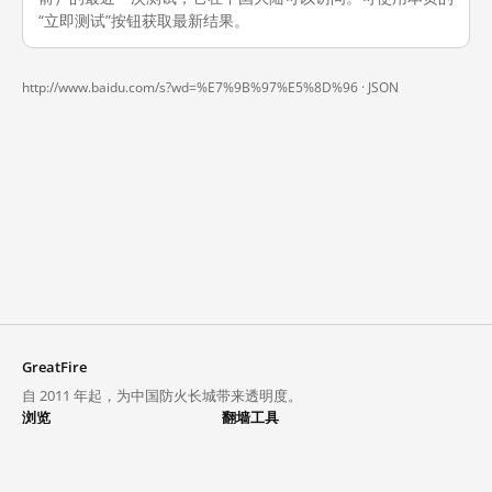
“立即测试”按钮获取最新结果。
http://www.baidu.com/s?wd=%E7%9B%97%E5%8D%96 ·
JSON
GreatFire
自 2011 年起，为中国防火长城带来透明度。
浏览
翻墙工具
封锁列表
VPN 与代理
探索
翻墙中心
趋势
GreatFireVPN