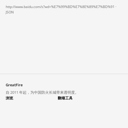
http://www.baidu.com/s?wd=%E7%99%BD%E7%8E%89%E7%BD%91 ·
JSON
GreatFire
自 2011 年起，为中国防火长城带来透明度。
浏览
翻墙工具
封锁列表
VPN 与代理
探索
翻墙中心
趋势
GreatFireVPN
热门网站在中国大陆的访问状况