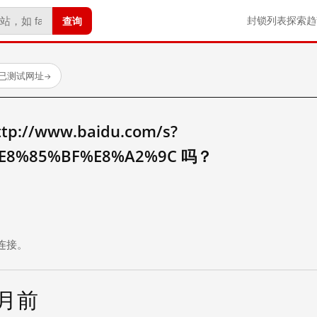
查询
封锁列表
探索
趋
 个已测试网址
→
//www.baidu.com/s?
E8%85%BF%E8%A2%9C 吗？
。
连接。
个月前