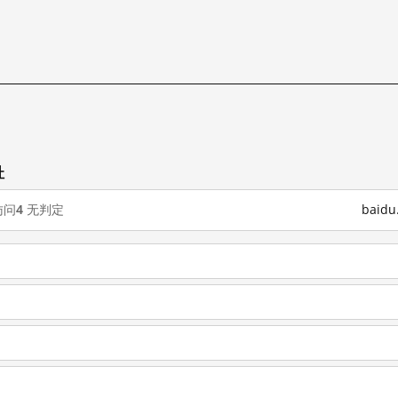
址
访问
4
无判定
baid