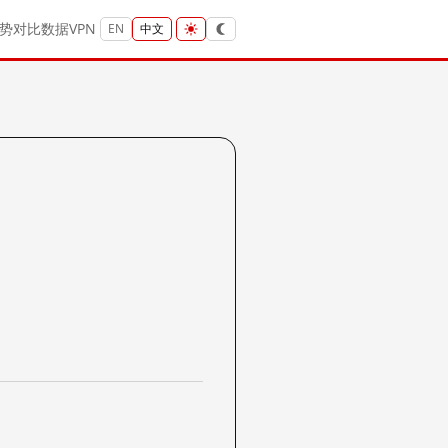
势
对比
数据
VPN
EN
中文