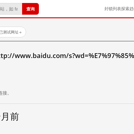
查询
封锁列表
探索
趋
 个已测试网址
→
://www.baidu.com/s?wd=%E7%97%85
。
连接。
个月前
试