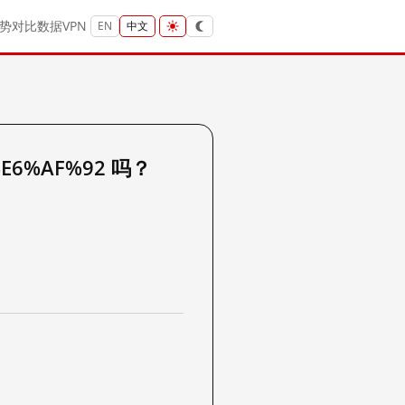
势
对比
数据
VPN
EN
中文
%E6%AF%92 吗？