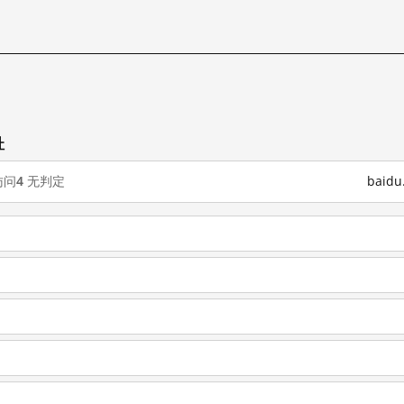
址
访问
4
无判定
baid