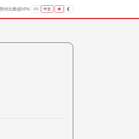
势
对比
数据
VPN
EN
中文