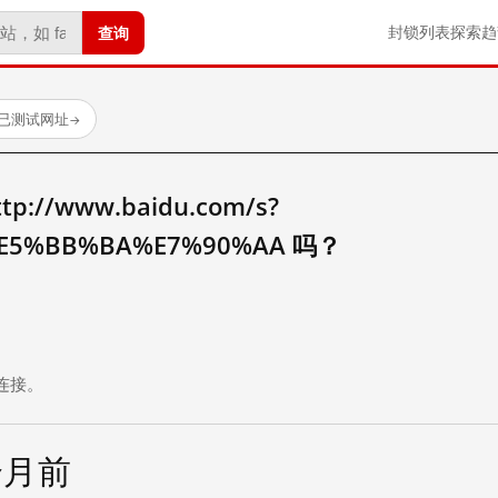
查询
封锁列表
探索
趋
 个已测试网址
→
//www.baidu.com/s?
E5%BB%BA%E7%90%AA 吗？
。
连接。
个月前