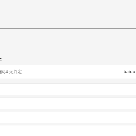
试
址
访问
4
无判定
baid