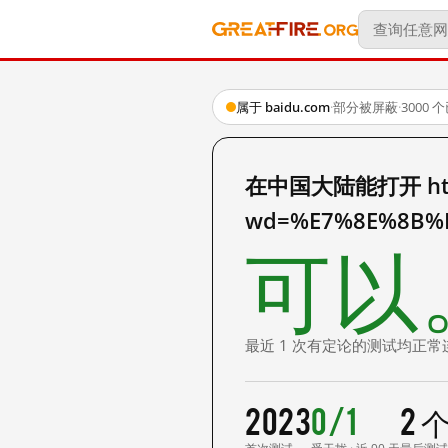
属于 baidu.com
·
部分被屏蔽
·
3000
在中国大陆能打开 http:
wd=%E7%8E%8B%
可以
最近 1 次有定论的测试均正常
2023
0/1
2 