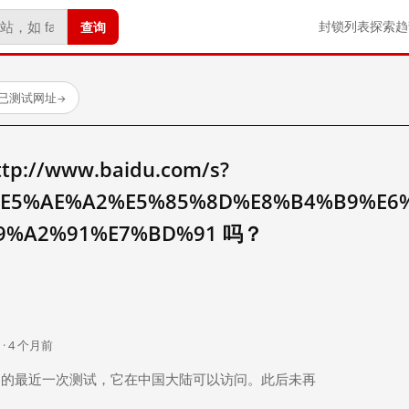
查询
封锁列表
探索
趋
 个已测试网址
→
//www.baidu.com/s?
E5%AE%A2%E5%85%8D%E8%B4%B9%E6
9%A2%91%E7%BD%91 吗？
。
 · 4 个月前
 个月前）的最近一次测试，它在中国大陆可以访问。此后未再