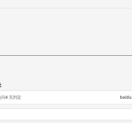
址
访问
4
无判定
baid