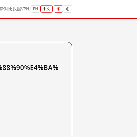
势
对比
数据
VPN
EN
中文
%88%90%E4%BA%