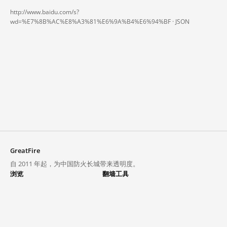
http://www.baidu.com/s?
wd=%E7%8B%AC%E8%A3%81%E6%9A%B4%E6%94%BF ·
JSON
GreatFire
自 2011 年起，为中国防火长城带来透明度。
浏览
翻墙工具
封锁列表
VPN 与代理
探索
翻墙中心
趋势
GreatFireVPN
热门网站在中国大陆的访问状况