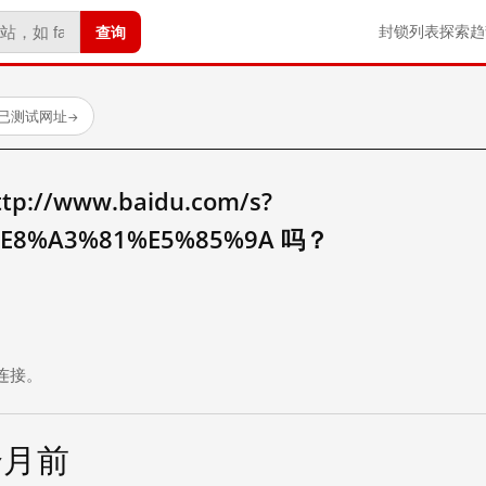
查询
封锁列表
探索
趋
 个已测试网址
→
//www.baidu.com/s?
E8%A3%81%E5%85%9A 吗？
。
连接。
个月前