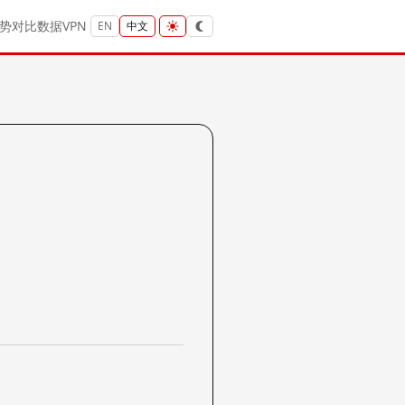
势
对比
数据
VPN
EN
中文