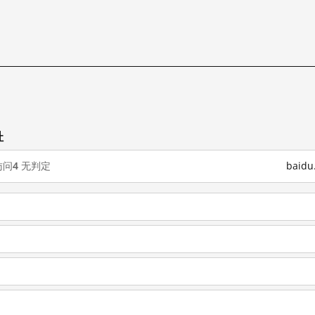
试
址
访问
4
无判定
baid