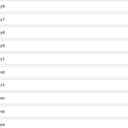
ey6
ey7
ey8
ey9
ey1
oup
est
een
oop
upa