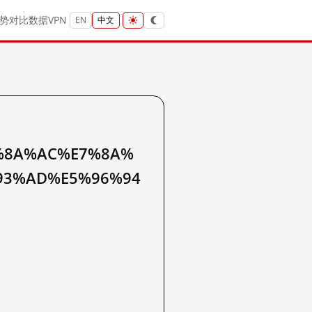
势
对比
数据
VPN
EN
中文
%8A%AC%E7%8A%
93%AD%E5%96%94