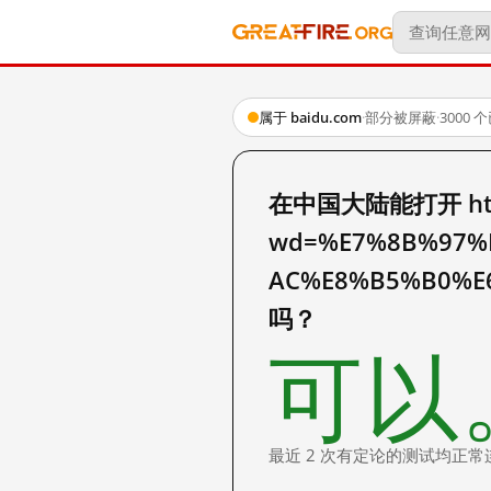
属于 baidu.com
·
部分被屏蔽
·
3000
在中国大陆能打开 http:
wd=%E7%8B%97%
AC%E8%B5%B0%E
吗？
可以
最近 2 次有定论的测试均正常