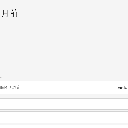
个月前
试
址
访问
4
无判定
baid