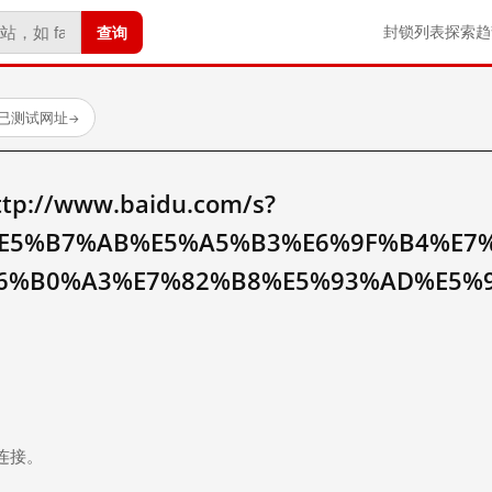
查询
封锁列表
探索
趋
 个已测试网址
→
//www.baidu.com/s?
E5%B7%AB%E5%A5%B3%E6%9F%B4%E7
6%B0%A3%E7%82%B8%E5%93%AD%E5%
。
连接。