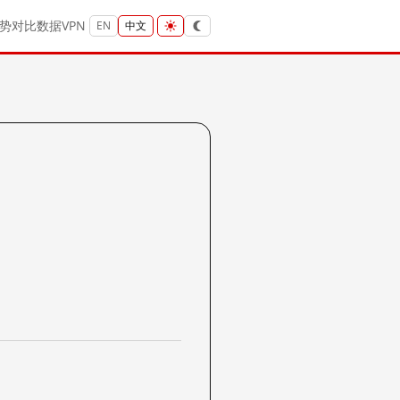
势
对比
数据
VPN
EN
中文