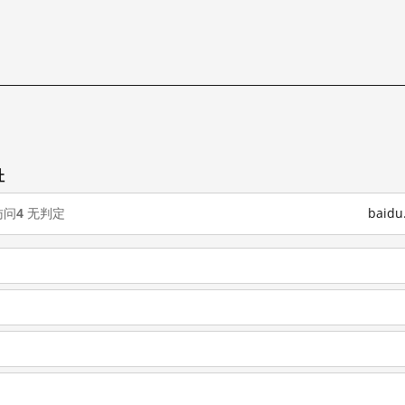
试
址
访问
4
无判定
baid