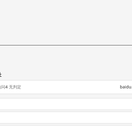
址
访问
4
无判定
baid