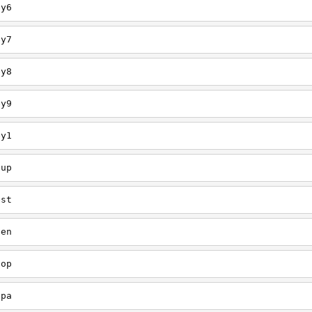
ey6
ey7
ey8
ey9
ey1
oup
est
een
oop
upa