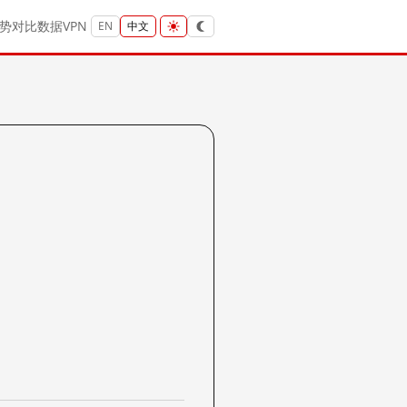
势
对比
数据
VPN
EN
中文