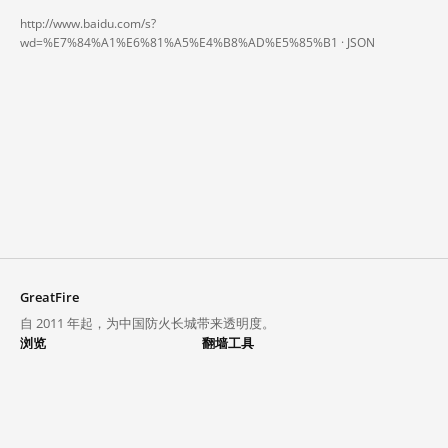
http://www.baidu.com/s?
wd=%E7%84%A1%E6%81%A5%E4%B8%AD%E5%85%B1 ·
JSON
GreatFire
自 2011 年起，为中国防火长城带来透明度。
浏览
翻墙工具
封锁列表
VPN 与代理
探索
翻墙中心
趋势
GreatFireVPN
热门网站在中国大陆的访问状况