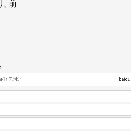
个月前
址
访问
4
无判定
baid