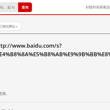
查询
封锁列表
探索
趋
 个已测试网址
→
//www.baidu.com/s?
E4%B8%8A%E5%B8%AB%E9%9B%BB%E8
。
连接。