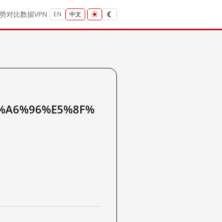
势
对比
数据
VPN
EN
中文
%A6%96%E5%8F%