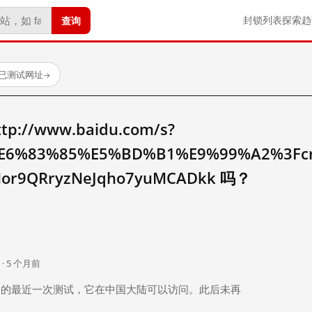
查询
封锁列表
探索
趋
 个已测试网址
→
//www.baidu.com/s?
E6%83%85%E5%BD%B1%E9%99%A2%3Fcr
Mor9QRryzNeJqho7yuMCADkk 吗？
。
 · 5 个月前
 个月前）的最近一次测试，它在中国大陆可以访问。此后未再