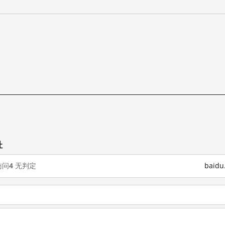
址
访问
4
无判定
baid