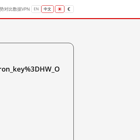
势
对比
数据
VPN
EN
中文
on_key%3DHW_O