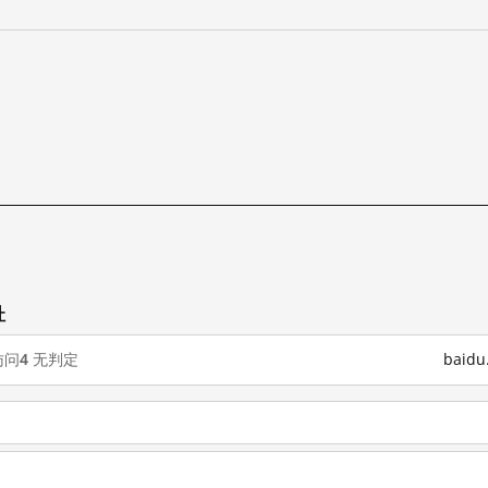
址
访问
4
无判定
baid