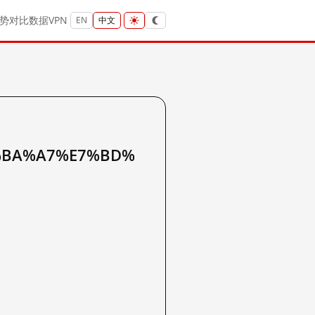
势
对比
数据
VPN
EN
中文
%BA%A7%E7%BD%