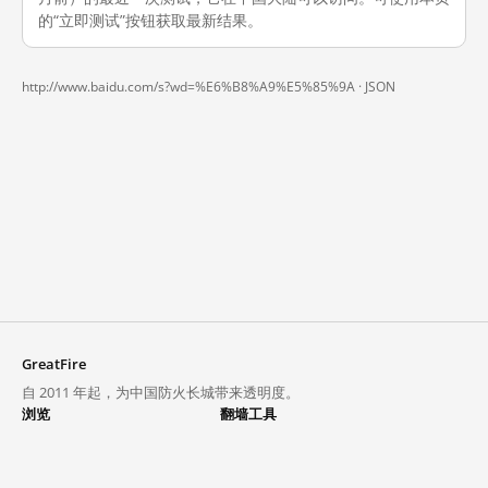
的“立即测试”按钮获取最新结果。
http://www.baidu.com/s?wd=%E6%B8%A9%E5%85%9A ·
JSON
GreatFire
自 2011 年起，为中国防火长城带来透明度。
浏览
翻墙工具
封锁列表
VPN 与代理
探索
翻墙中心
趋势
GreatFireVPN