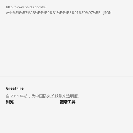
http://www.baidu.com/s?
wd=%E6%B7%AB%E4%B9%B1%E4%B8%91%E9%97%BB ·
JSON
GreatFire
自 2011 年起，为中国防火长城带来透明度。
浏览
翻墙工具
封锁列表
VPN 与代理
探索
翻墙中心
趋势
GreatFireVPN
热门网站在中国大陆的访问状况