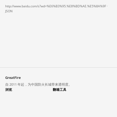
http://www.baidu.com/s?wd=%E6%B3%95.%E8%BD%AE.%E5%8A%9F ·
JSON
GreatFire
自 2011 年起，为中国防火长城带来透明度。
浏览
翻墙工具
封锁列表
VPN 与代理
探索
翻墙中心
趋势
GreatFireVPN
热门网站在中国大陆的访问状况