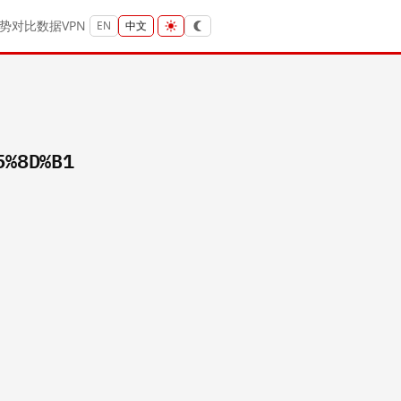
势
对比
数据
VPN
EN
中文
5%8D%B1